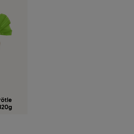
rötle
 320g