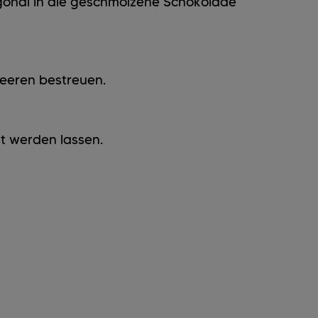
gonal in die geschmolzene Schokolade
Beeren bestreuen.
t werden lassen.