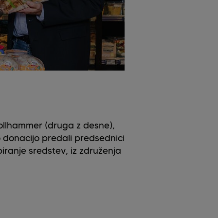
Pollhammer (druga z desne),
o donacijo predali predsednici
iranje sredstev, iz združenja