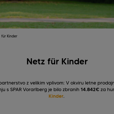
 für Kinder
Netz für Kinder
artnerstvo z velikim vplivom: V okviru letne prodajn
u s SPAR Vorarlberg je bilo zbranih
14.842
€
za hu
Kinder
.