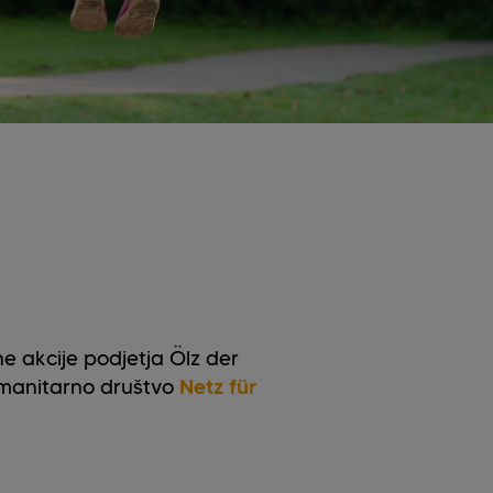
e akcije podjetja Ölz der
manitarno društvo
Netz für