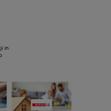
i in
o