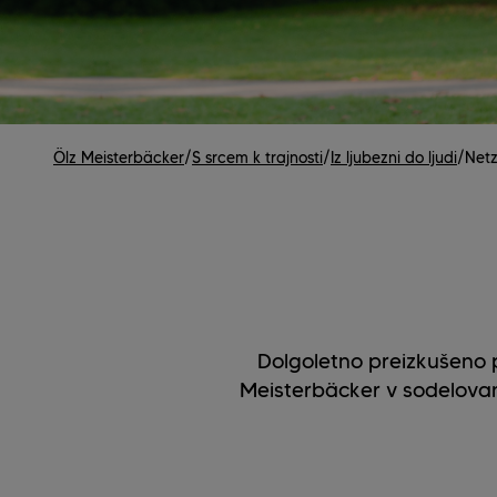
Ölz Meisterbäcker
/
S srcem k trajnosti
/
Iz ljubezni do ljudi
/
Netz
Dolgoletno preizkušeno p
Meisterbäcker v sodelovanj