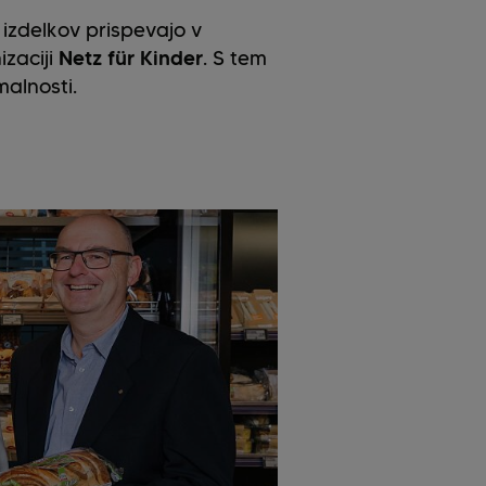
 izdelkov prispevajo v
zaciji
Netz für Kinder
. S tem
malnosti.