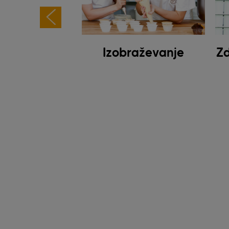
anje zdravja
Izobraževanje
Zd
ovnem mestu