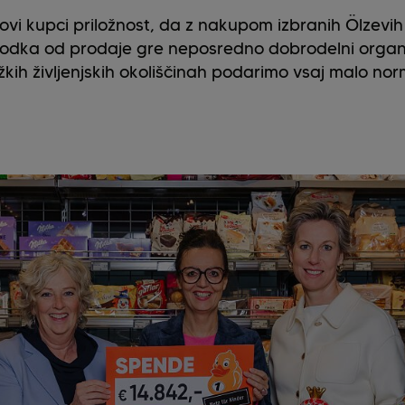
rovi kupci priložnost, da z nakupom izbranih Ölzevih
odka od prodaje gre neposredno dobrodelni organi
ih življenjskih okoliščinah podarimo vsaj malo nor