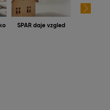
ko
SPAR daje vzgled
Kinder-Kre
Kärnt