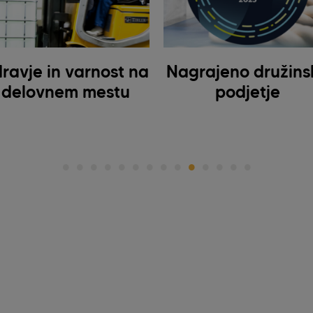
ravje in varnost na
Nagrajeno družins
delovnem mestu
podjetje