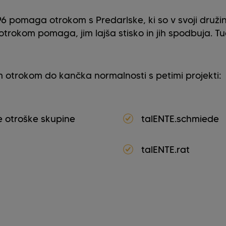
6 pomaga otrokom s Predarlske, ki so v svoji družins
otrokom pomaga, jim lajša stisko in jih spodbuja. Tud
otrokom do kančka normalnosti s petimi projekti:
 otroške skupine
talENTE.schmiede
talENTE.rat