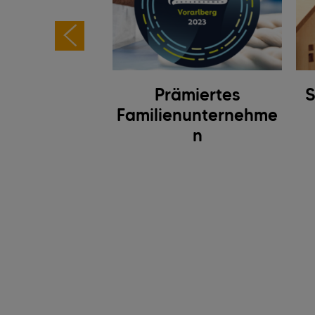
dheit und
Prämiertes
S
erheit am
Familienunternehme
itsplatz
n