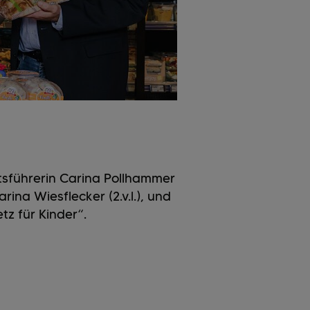
tsführerin Carina Pollhammer
rina Wiesflecker (2.v.l.), und
z für Kinder“.