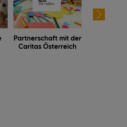
e
Partnerschaft mit der
Partnersch
Caritas Österreich
Bezieh