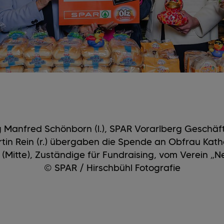
rg Manfred Schönborn (l.), SPAR Vorarlberg Geschäf
artin Rein (r.) übergaben die Spende an Obfrau Katha
Mitte), Zuständige für Fundraising, vom Verein „Net
© SPAR / Hirschbühl Fotografie