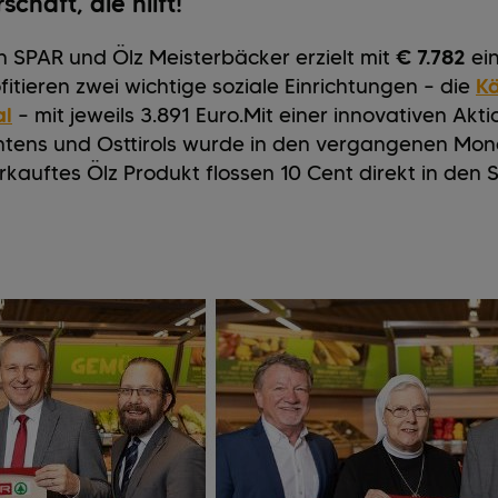
chaft, die hilft!
n SPAR und Ölz Meisterbäcker erzielt mit
€ 7.782
ei
tieren zwei wichtige soziale Einrichtungen – die
Kä
al
– mit jeweils 3.891 Euro.
Mit einer innovativen Akt
ens und Osttirols wurde in den vergangenen Mona
rkauftes Ölz Produkt flossen 10 Cent direkt in den