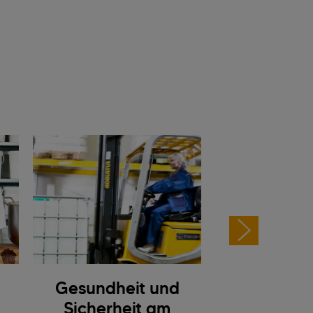
Gesundheit und
Prämie
Sicherheit am
Familienun