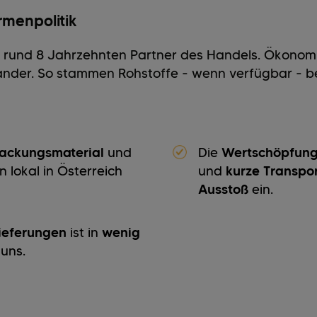
irmenpolitik
it rund 8 Jahrzehnten Partner des Handels. Ökonom
ander. So stammen Rohstoffe - wenn verfügbar - b
packungsmaterial
und
Die
Wertschöpfun
 lokal in Österreich
und
kurze Transp
Ausstoß
ein.
ieferungen
ist in
wenig
 uns.