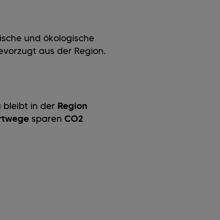
ische und ökologische
evorzugt aus der Region.
g
bleibt in der
Region
ortwege
sparen
CO
2