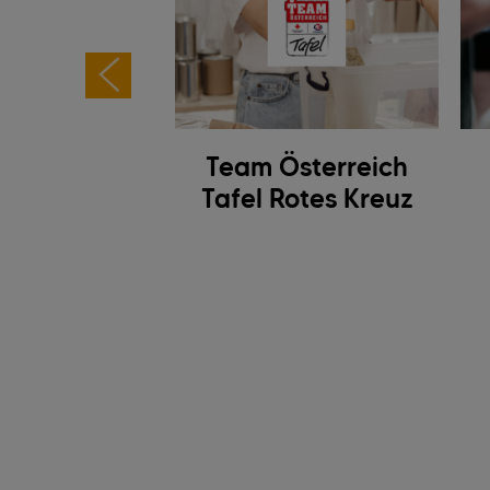
rogramm für
Team Österreich
endliche
Tafel Rotes Kreuz