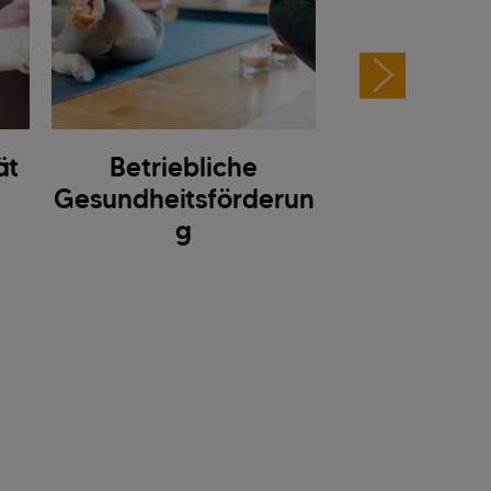
ät
Betriebliche
Bildu
Gesundheitsförderun
g