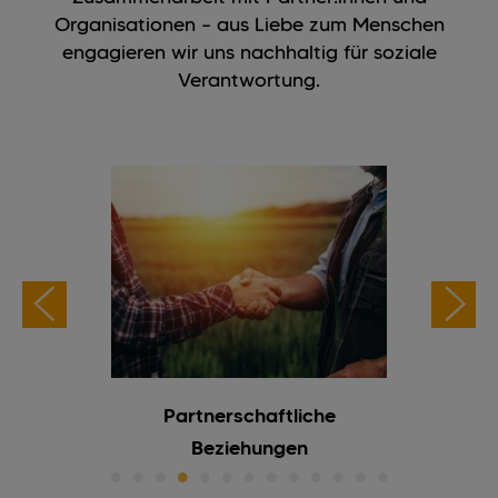
Organisationen – aus Liebe zum Menschen
engagieren wir uns nachhaltig für soziale
Verantwortung.
er Caritas
Partnerschaftliche
PIA - Pr
Beziehungen
Therapie 