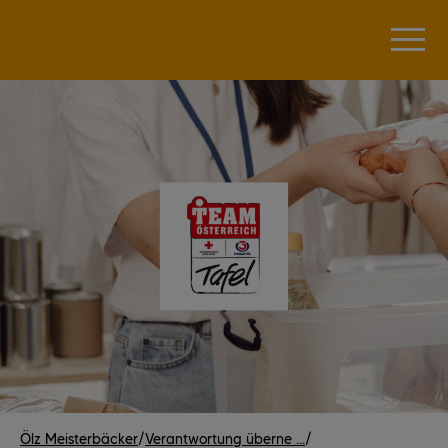
Ölz Meisterbäcker
/
Verantwortung überne ...
/