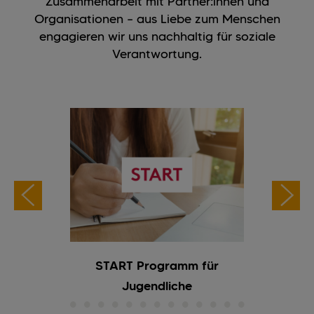
Zusammenarbeit mit Partner:innen und
Organisationen – aus Liebe zum Menschen
engagieren wir uns nachhaltig für soziale
Verantwortung.
ärkte
START Programm für
TISC
Jugendliche