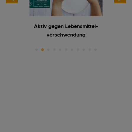
ADE-
Aktiv gegen Lebensmittel-
Eier a
Kakao
verschwendung