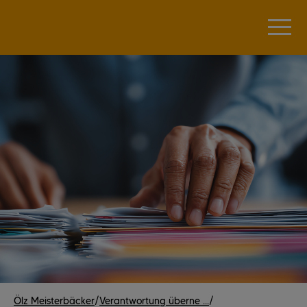
Ölz Meisterbäcker
/
Verantwortung überne ...
/