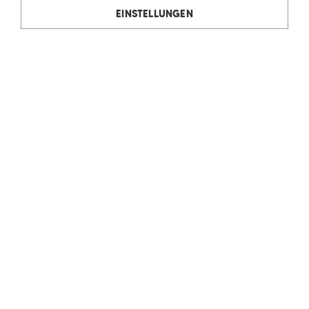
EINSTELLUNGEN
Rudolf Ölz Meisterbäcker GmbH & Co KG