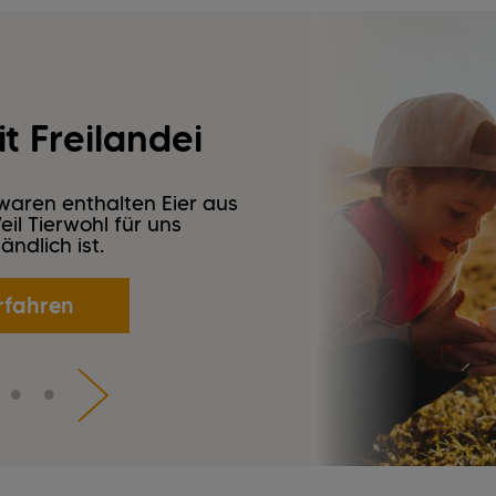
t Freilandei
aren enthalten Eier aus
il Tierwohl für uns
ändlich ist.
rfahren