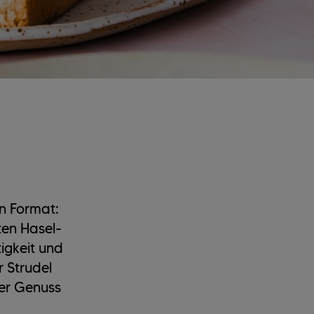
en Format:
ten Hasel-
igkeit und
 Strudel
rer Genuss