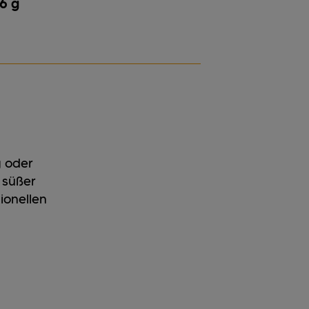
6 g
g oder
 süßer
ionellen