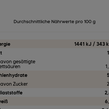
Gluten
vegetarisch
Milcherzeugnisse
Durchschnittliche Nährwerte pro 100 g
Soja
ergie
1441 kJ / 343 k
t
avon gesättigte
ettsäuren
1
hlenhydrate
5
avon Zucker
2
laststoffe
2,
weiß
6