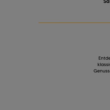
Sa
Entde
klass
Genuss 