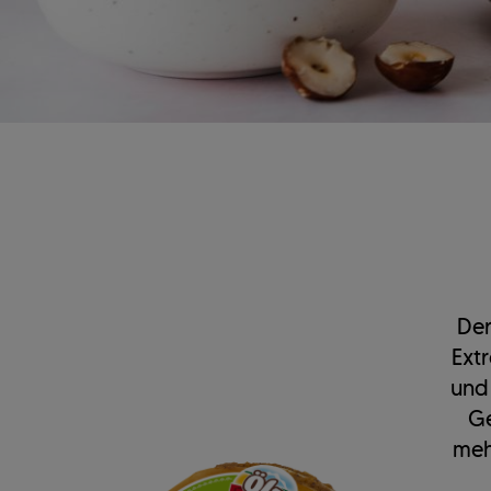
Der
Ext
und 
Ge
meh