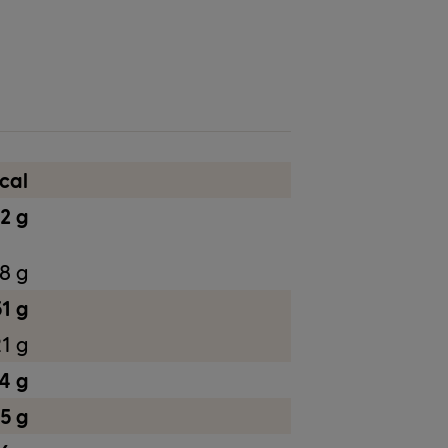
Nüsse
cal
12 g
,8 g
1 g
1 g
4 g
,5 g