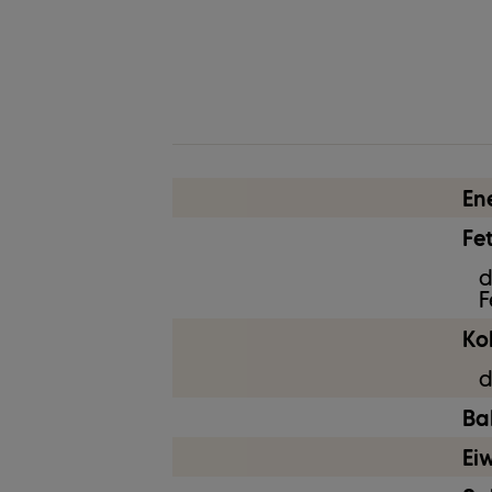
Ei
En
Fet
d
F
Ko
d
Bal
Ei