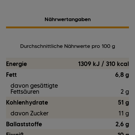
Nährwertangaben
Durchschnittliche Nährwerte pro 100 g
Energie
1309 kJ / 310 kcal
Fett
6,8 g
davon gesättigte
Fettsäuren
2 g
Kohlenhydrate
51 g
davon Zucker
11 g
Ballaststoffe
2,6 g