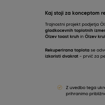
Kaj stoji za konceptom r
Trajnostni projekt podjetja Ö
gladkocevnih toplotnih izme
Ölzev toast kruh
in
Ölzev kru
Rekuperirana toplota
se od
izkoristi dvakrat
– prvič za pe
Z uvedbo tega ukr
prihranimo približ