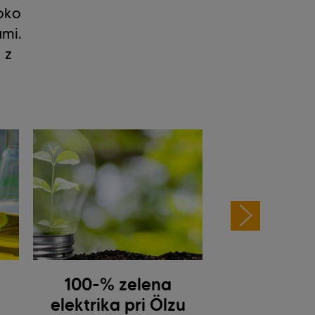
oko
ami.
 z
100-% zelena
Embalaža v 
elektrika pri Ölzu