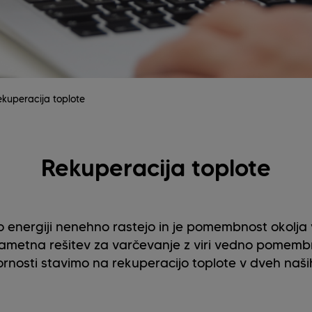
ekuperacija toplote
Rekuperacija toplote
o energiji nenehno rastejo in je pomembnost okolja v
pametna rešitev za varčevanje z viri vedno pomembne
rnosti stavimo na rekuperacijo toplote v dveh naših 