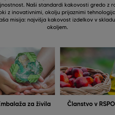
ajnostnost. Naši standardi kakovosti gredo z r
oki z inovativnimi, okolju prijaznimi tehnologij
aša misija: najvišja kakovost izdelkov v skladu
okoljem.
Embalaža za živila
Članstvo v RSPO