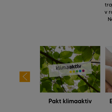
tr
v r
N
čna svetloba
Pakt klimaaktiv