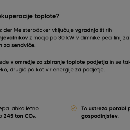
ekuperacije toplote?
lz der Meisterbäcker vključuje
vgradnjo
štirih
njevalnikov
z močjo po 30 kW v dimnike peči linij za
h za sendviče
.
vede
v
omrežje za zbiranje toplote
podjetja
in se ta
ko, drugič pa kot vir energije za podjetje.
epa lahko letno
To
ustreza
porabi p
no
245 ton CO₂
.
gospodinjstev
.