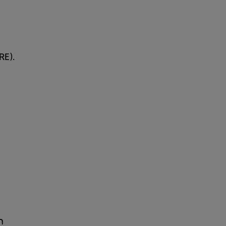
RE).
n