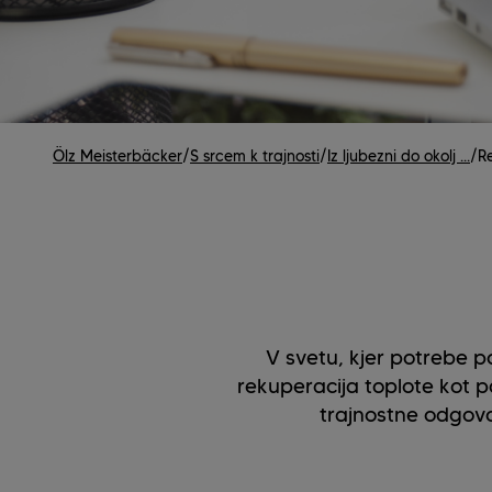
Ölz Meisterbäcker
/
S srcem k trajnosti
/
Iz ljubezni do okolj ...
/
R
V svetu, kjer potrebe p
rekuperacija toplote kot 
trajnostne odgovo