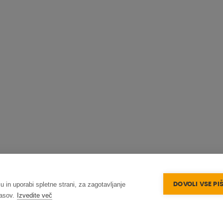
DOVOLI VSE PI
u in uporabi spletne strani, za zagotavljanje
lasov.
Izvedite več