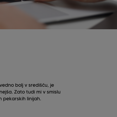
edno bolj v središču, je
jša. Zato tudi mi v smislu
pekarskih linijah.