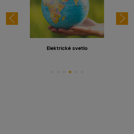
olobehu
Elektrické svetlo
pa