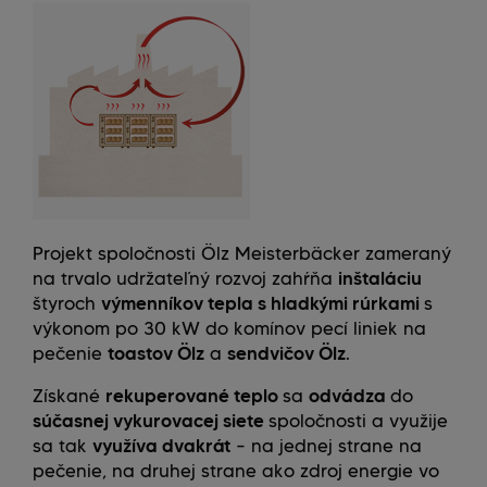
Projekt spoločnosti Ölz Meisterbäcker zameraný
na trvalo udržateľný rozvoj zahŕňa
inštaláciu
štyroch
výmenníkov tepla s hladkými rúrkami
s
výkonom po 30 kW do komínov pecí liniek na
pečenie
toastov Ölz
a
sendvičov Ölz
.
Získané
rekuperované teplo
sa
odvádza
do
súčasnej vykurovacej siete
spoločnosti
a využije
sa tak
využíva dvakrát
– na jednej strane na
pečenie, na druhej strane ako zdroj energie vo