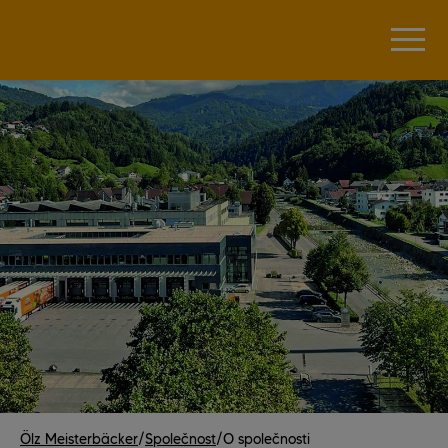
Ölz Meisterbäcker
/
Společnost
/
O společnosti