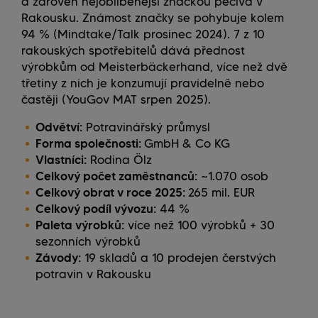
a zároveň nejoblíbenější značkou pečiva v
Rakousku. Známost značky se pohybuje kolem
94 % (Mindtake/Talk prosinec 2024). 7 z 10
rakouských spotřebitelů dává přednost
výrobkům od Meisterbäckerhand, více než dvě
třetiny z nich je konzumují pravidelně nebo
častěji (YouGov MAT srpen 2025).
Odvětví:
Potravinářský průmysl
Forma společnosti:
GmbH & Co KG
Vlastníci:
Rodina Ölz
Celkový počet zaměstnanců:
~1.070 osob
Celkový obrat v roce 2025:
265 mil. EUR
Celkový podíl vývozu:
44 %
Paleta výrobků:
více než 100 výrobků + 30
sezonních výrobků
Závody:
19 skladů a 10 prodejen čerstvých
potravin v Rakousku