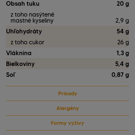
Obsah tuku
20 g
z toho nasýtené
mastné kyseliny
2,9 g
Uhľohydráty
54 g
z toho cukor
26 g
Vláknina
1,3 g
Bielkoviny
5,4 g
Soľ
0,87 g
Prísady
Alergény
Formy výživy