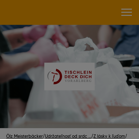
Ölz Meisterbäcker
/
Udržateľnosť od srdc ...
/
Z lásky k ľuďom
/