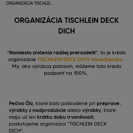
ORGANIZÁCIA TISCHLEI ...
ORGANIZÁCIA TISCHLEIN DECK
DICH
"
Namiesto zničenia radšej prerozdeliť
", to je krédo
organizácie
TISCHLEIN DECK DICH Vorarlbersko
.
My, ako výrobca potravín, môžeme toto krédo
podporiť na 100%.
Pečivo Ölz
, ktoré bolo poškodené pri
preprave
,
výrobky z nadprodukcie
alebo
výrobky
, ktoré
majú už len
krátku dobu trvanlivosti
,
poskytujeme organizácii "TISCHLEIN DECK
DICH".