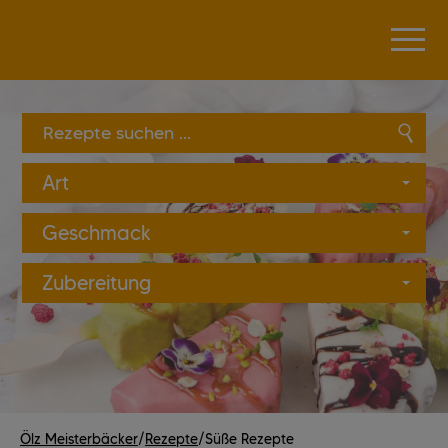
Produkte suchen ...
Art
Geschmack
Zubereitung
Ölz Meisterbäcker
/
Rezepte
/
Süße Rezepte