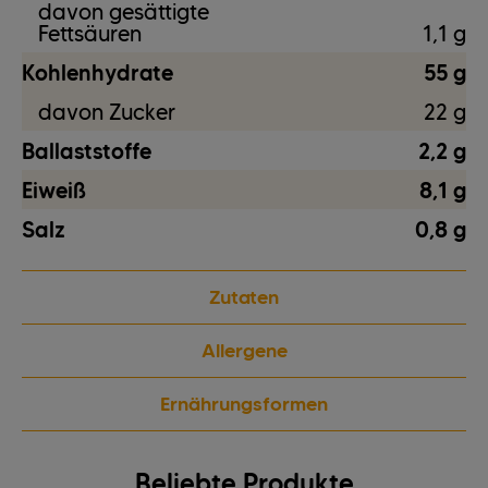
davon gesättigte
Fettsäuren
1,1 g
Kohlenhydrate
55 g
davon Zucker
22 g
Ballaststoffe
2,2 g
Eiweiß
8,1 g
Salz
0,8 g
Zutaten
Allergene
Ernährungsformen
Beliebte Produkte