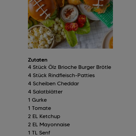
Zutaten
4
Stück
Ölz Brioche Burger Brötle
4
Stück
Rindfleisch-Patties
4
Scheiben
Cheddar
4
Salatblätter
1
Gurke
1
Tomate
2
EL
Ketchup
2
EL
Mayonnaise
1
TL
Senf