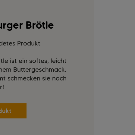
urger Brötle
detes Produkt
e ist ein softes, leicht
einem Buttergeschmack.
mt schmecken sie noch
r!
dukt