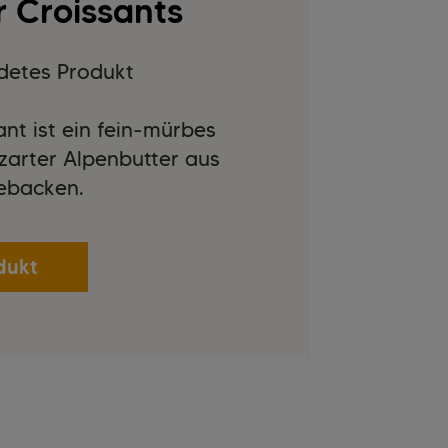
r Croissants
detes Produkt
ant ist ein fein-mürbes
zarter Alpenbutter aus
ebacken.
dukt