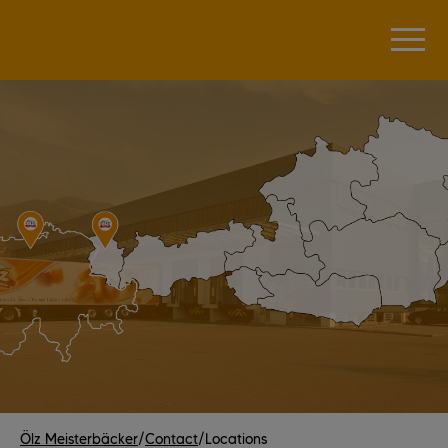
Ölz Meisterbäcker
/
Contact
/
Locations