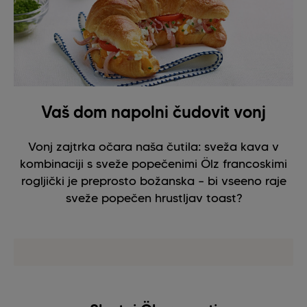
Vaš dom napolni čudovit vonj
Vonj zajtrka očara naša čutila: sveža kava v
kombinaciji s sveže popečenimi Ölz francoskimi
rogljički je preprosto božanska – bi vseeno raje
sveže popečen hrustljav toast?