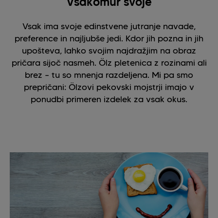
Vsakomur svoje
Vsak ima svoje edinstvene jutranje navade,
preference in najljubše jedi. Kdor jih pozna in jih
upošteva, lahko svojim najdražjim na obraz
pričara sijoč nasmeh. Ölz pletenica z rozinami ali
brez – tu so mnenja razdeljena. Mi pa smo
prepričani: Ölzovi pekovski mojstrji imajo v
ponudbi primeren izdelek za vsak okus.