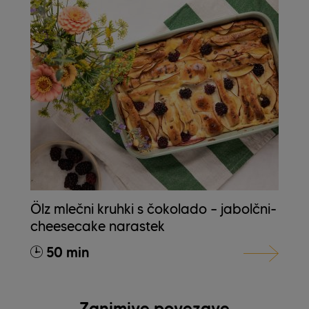
Ölz mlečni kruhki s čokolado – jabolčni-
cheesecake narastek
50 min
Zanimive povezave