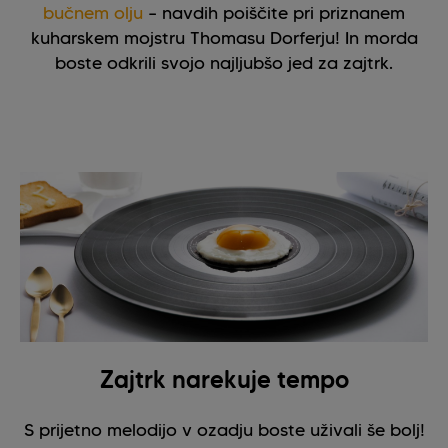
bučnem olju
– navdih poiščite pri priznanem
kuharskem mojstru Thomasu Dorferju! In morda
boste odkrili svojo najljubšo jed za zajtrk.
Zajtrk narekuje tempo
S prijetno melodijo v ozadju boste uživali še bolj!