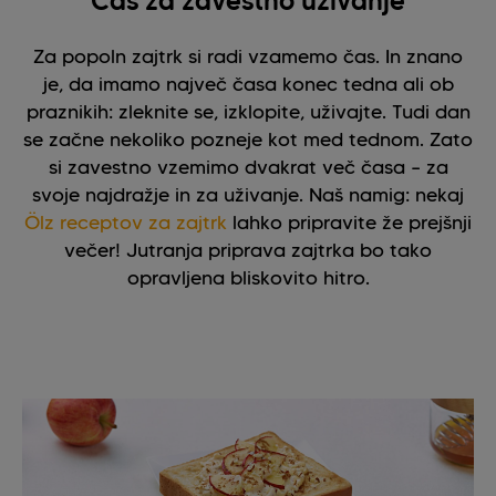
Čas za zavestno uživanje
Za popoln zajtrk si radi vzamemo čas. In znano
je, da imamo največ časa konec tedna ali ob
praznikih: zleknite se, izklopite, uživajte. Tudi dan
se začne nekoliko pozneje kot med tednom. Zato
si zavestno vzemimo dvakrat več časa – za
svoje najdražje in za uživanje. Naš namig: nekaj
Ölz receptov za zajtrk
lahko pripravite že prejšnji
večer! Jutranja priprava zajtrka bo tako
opravljena bliskovito hitro.