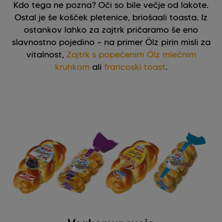
Kdo tega ne pozna? Oči so bile večje od lakote.
Ostal je še košček pletenice, briošaali toasta. Iz
ostankov lahko za zajtrk pričaramo še eno
slavnostno pojedino – na primer Ölz pirin misli za
vitalnost,
Zajtrk s popečenim Ölz mlečnim
kruhkom
ali
francoski toast
.