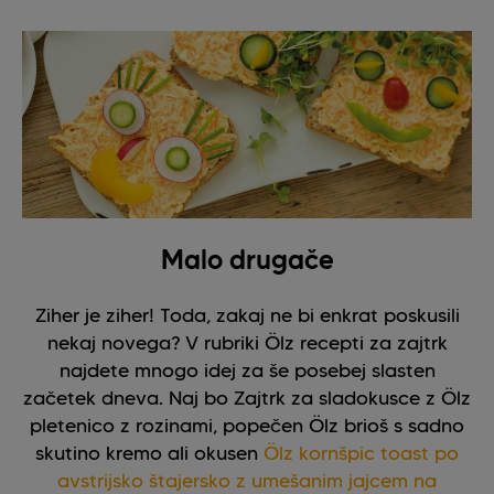
Malo drugače
Ziher je ziher! Toda, zakaj ne bi enkrat poskusili
nekaj novega? V rubriki Ölz recepti za zajtrk
najdete mnogo idej za še posebej slasten
začetek dneva. Naj bo Zajtrk za sladokusce z Ölz
pletenico z rozinami, popečen Ölz brioš s sadno
skutino kremo ali okusen
Ölz kornšpic toast po
avstrijsko štajersko z umešanim jajcem na