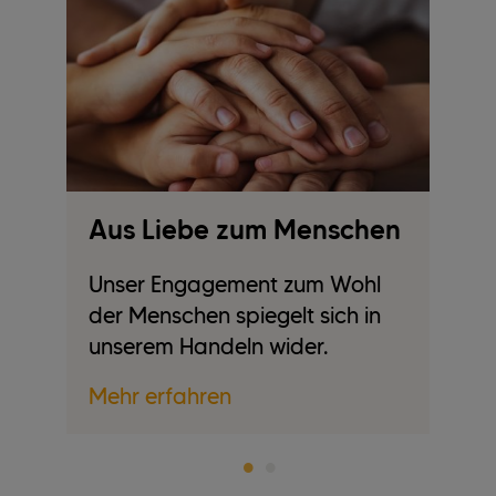
Aus Liebe zum Menschen
A
Unser Engagement zum Wohl
Mi
der Menschen spiegelt sich in
Zu
unserem Handeln wider.
ho
Mehr erfahren
Me