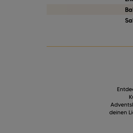
Bal
Sa
Entdec
K
Adventsk
deinen L