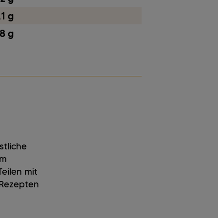
,1 g
8 g
stliche
um
eilen mit
 Rezepten