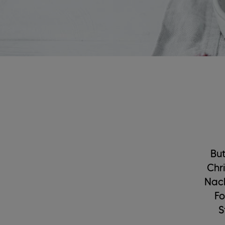
But
Chri
Nach
Fo
S