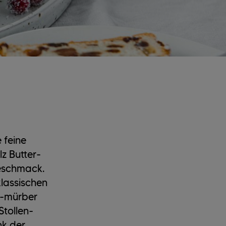
 feine
z Butter-
Geschmack.
klassischen
t-mürber
Stollen-
nk der