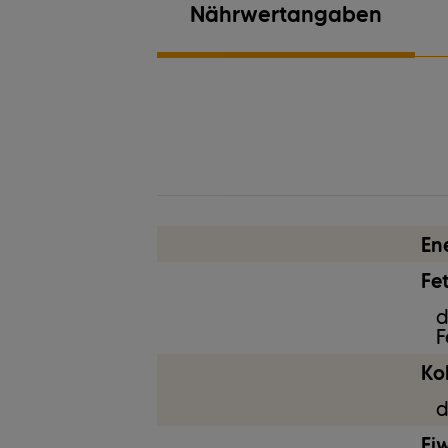
Nährwertangaben
Ei
En
Fet
d
F
Ko
d
Ei