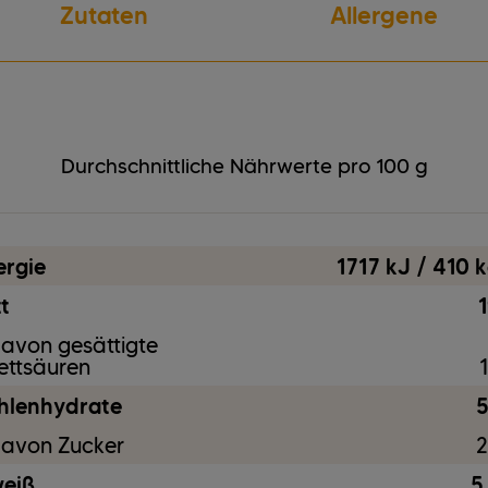
Zutaten
Allergene
Gluten
vegetarisch
Milcherzeugnisse
Durchschnittliche Nährwerte pro 100 g
ergie
1717 kJ / 410 k
t
1
avon gesättigte
ettsäuren
hlenhydrate
5
avon Zucker
2
weiß
5