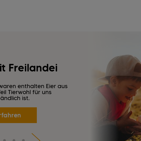
t Freilandei
aren enthalten Eier aus
il Tierwohl für uns
ändlich ist.
rfahren