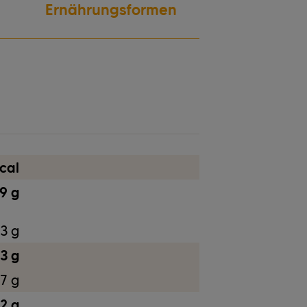
Ernährungsformen
Nüsse
cal
9 g
13 g
3 g
7 g
,2 g