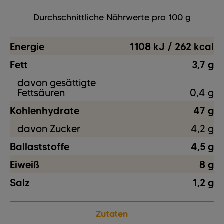
Durchschnittliche Nährwerte pro 100 g
Energie
1108 kJ / 262 kcal
Fett
3,7 g
davon gesättigte
Fettsäuren
0,4 g
Kohlenhydrate
47 g
davon Zucker
4,2 g
Ballaststoffe
4,5 g
Eiweiß
8 g
Salz
1,2 g
Zutaten