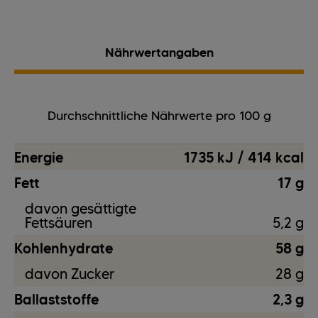
Nährwertangaben
Durchschnittliche Nährwerte pro 100 g
Energie
1735 kJ / 414 kcal
Fett
17 g
davon gesättigte
Fettsäuren
5,2 g
Kohlenhydrate
58 g
davon Zucker
28 g
Ballaststoffe
2,3 g