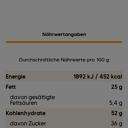
Nährwertangaben
Durchschnittliche Nährwerte pro 100 g
Energie
1892 kJ / 452 kcal
Fett
25 g
davon gesättigte
Fettsäuren
5,4 g
Kohlenhydrate
52 g
davon Zucker
36 g