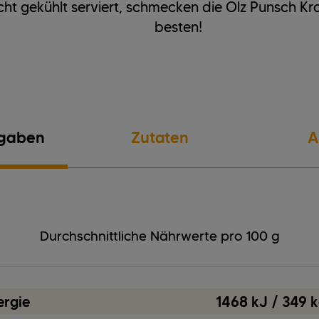
cht gekühlt serviert, schmecken die Ölz Punsch K
besten!
gaben
Zutaten
A
Gluten
Milcherzeugnisse
Durchschnittliche Nährwerte pro 100 g
Soja
ergie
1468 kJ / 349 k