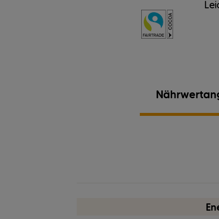
Lei
Nährwertan
Ei
En