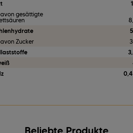
t
avon gesättigte
ettsäuren
8
hlenhydrate
5
avon Zucker
3
laststoffe
3
weiß
lz
0,4
Beliebte Produkte