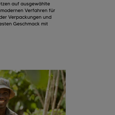
setzen auf ausgewählte
t modernen Verfahren für
ender Verpackungen und
esten Geschmack mit
Nach
Unsere Verpac