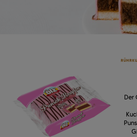
RÜHRKU
Der 
Kuc
Puns
G