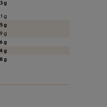
13 g
,1 g
5 g
9 g
,6 g
4 g
8 g