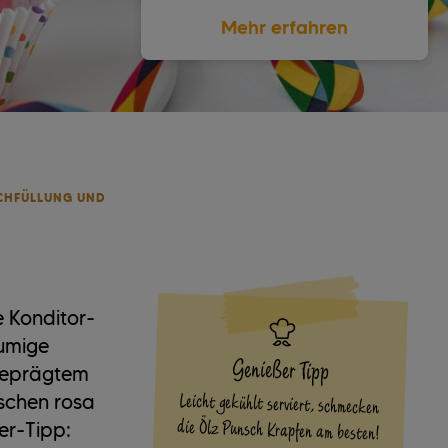
Mehr erfahren
CHFÜLLUNG UND
e Konditor-
aumige
Genießer Tipp
sgeprägtem
Leicht gekühlt serviert, schmecken
schen rosa
die Ölz Punsch Krapfen am besten!
er-Tipp: