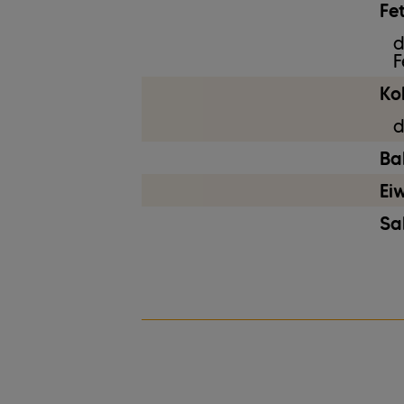
Fet
d
F
Ko
d
Bal
Ei
Sa