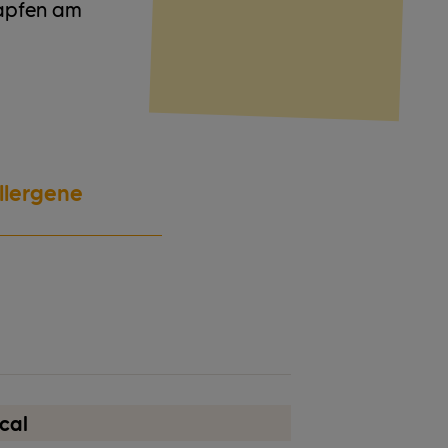
rapfen am
llergene
Nüsse
cal