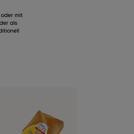
 oder mit
der als
itionell