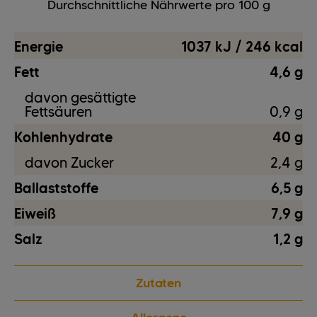
Durchschnittliche Nährwerte pro 100 g
Energie
1037 kJ / 246 kcal
Fett
4,6 g
davon gesättigte
Fettsäuren
0,9 g
Kohlenhydrate
40 g
davon Zucker
2,4 g
Ballaststoffe
6,5 g
Eiweiß
7,9 g
Salz
1,2 g
Zutaten