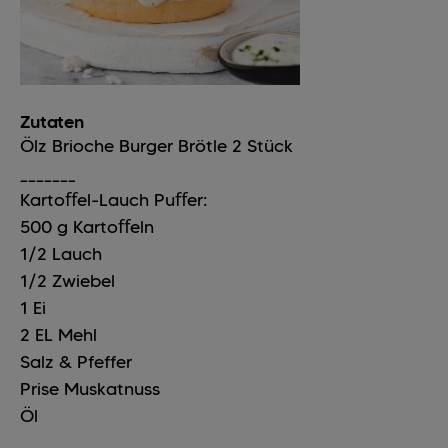
Zutaten
Ölz Brioche Burger Brötle
2
Stück
_______
Kartoﬀel-Lauch Puﬀer:
500
g
Kartoﬀeln
1/2
Lauch
1/2
Zwiebel
1
Ei
2
EL
Mehl
Salz & Pfeffer
Prise
Muskatnuss
Öl
_______