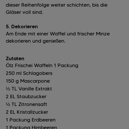
dieser Reihenfolge weiter schichten, bis die
Gläser voll sind.
5. Dekorieren
Am Ende mit einer Waffel und frischer Minze
dekorieren und genießen.
Zutaten
Ölz Frischei Waffeln
1
Packung
250
ml
Schlagobers
150
g
Mascarpone
½
TL
Vanille Extrakt
2
EL
Staubzucker
½
TL
Zitronensaft
2
EL
Kristallzucker
1
Packung
Erdbeeren
1
Packung
Himbeeren