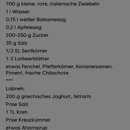
700
g
kleine, rote, italienische Zwiebeln
1
l
Wasser
0,15
l
weißer Balsamessig
0,2
l
Apfelessig
200-250
g
Zucker
35
g
Salz
1/2
EL
Senfkörner
1-2
Lorbeerblätter
etwas
Fenchel, Pfefferkörner, Korianersamen,
Piment, frische Chilischote
***
Labneh:
200
g
griechisches Joghurt, fettarm
Prise
Salz
1
TL
Kren
Prise
Kreuzkümmel
etwas Ahornsirup