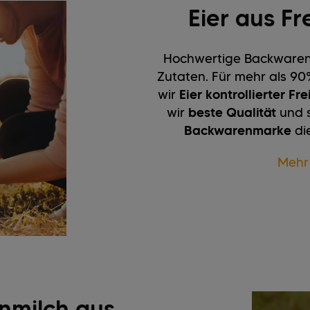
Eier aus Fr
Hochwertige Backwaren 
Zutaten. Für mehr als 9
wir
Eier kontrollierter Fr
wir
beste Qualität
und s
Backwarenmarke
di
Mehr
enmilch aus