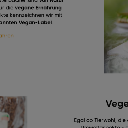
sterbäcker sind
von Natur
ür die
vegane Ernährung
ukte kennzeichnen wir mit
kannten Vegan-Label
.
ahren
Vege
Egal ob Tierwohl, di
Umweltaspekte - di