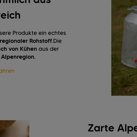
reich
nsere Produkte ein echtes
regionaler Rohstoff
.
Die
lich von Kühen
aus der
n Alpenregion
.
ahren
Zarte Alp