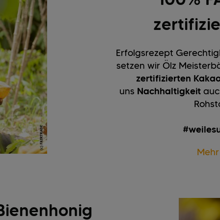
zertifiz
Erfolgsrezept Gerechtigk
setzen wir Ölz Meister
zertifizierten Kaka
uns
Nachhaltigkeit
auc
Rohst
#weilesu
Mehr
Bienenhonig