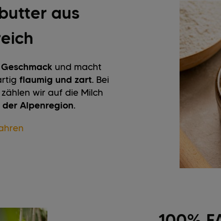
butter aus
reich
n
Geschmack
und macht
rtig
flaumig und zart
. Bei
zählen wir auf die Milch
 der Alpenregion
.
ahren
100% F