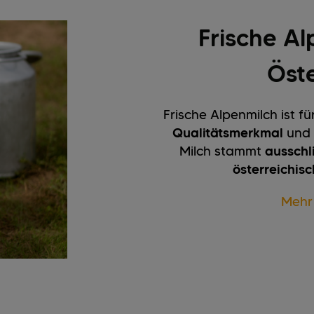
Frische Al
Öste
Frische Alpenmilch ist f
Qualitätsmerkmal
und 
Milch stammt
ausschl
österreichis
Mehr