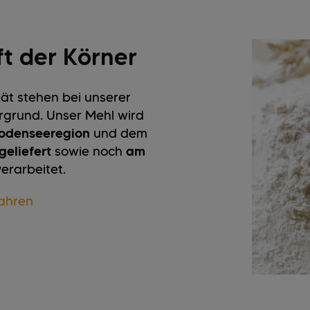
ft der Körner
tät stehen bei unserer
rgrund. Unser Mehl wird
odenseeregion
und dem
eliefert
sowie noch
am
erarbeitet.
ahren