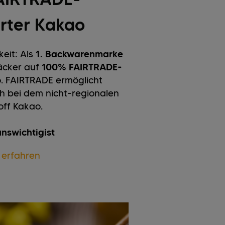
ierter Kakao
eit: Als
1. Backwarenmarke
bäcker auf
100% FAIRTRADE-
o
. FAIRTRADE ermöglicht
h bei dem nicht-regionalen
off Kakao.
nswichtigist
 erfahren