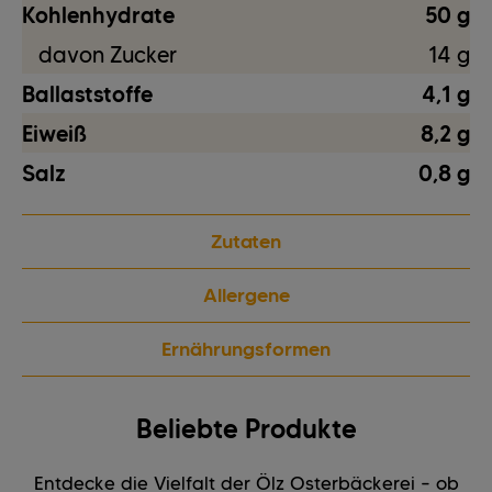
Kohlenhydrate
50 g
davon Zucker
14 g
Ballaststoffe
4,1 g
Eiweiß
8,2 g
Salz
0,8 g
Zutaten
Allergene
Ernährungsformen
Beliebte Produkte
Entdecke die Vielfalt der Ölz Osterbäckerei – ob