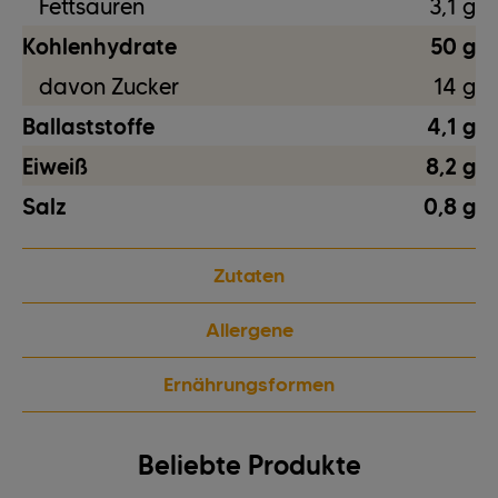
Fettsäuren
3,1 g
Kohlenhydrate
50 g
davon Zucker
14 g
Ballaststoffe
4,1 g
Eiweiß
8,2 g
Salz
0,8 g
Zutaten
Allergene
Ernährungsformen
Beliebte Produkte