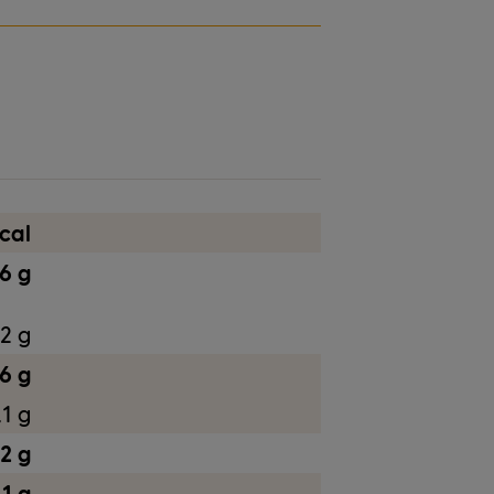
Nüsse
cal
,6 g
2 g
6 g
,1 g
2 g