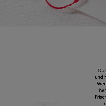
Das
und h
Weg
her
Frisc