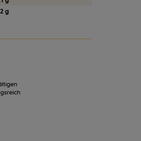
,1 g
,2 g
ältigen
gsreich