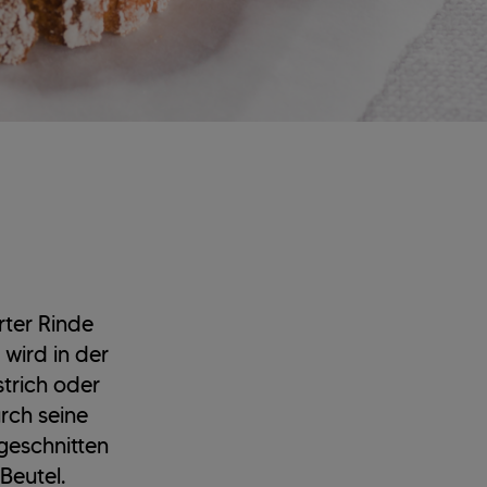
rter Rinde
 wird in der
trich oder
rch seine
rgeschnitten
Beutel.