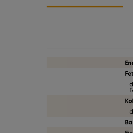
Gluten
En
Fet
d
F
Ko
d
Bal