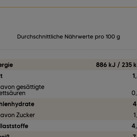
Milcherzeugnisse
vegetarisch
Lupinen
Durchschnittliche Nährwerte pro 100 g
Sesam
Soja
ergie
886 kJ / 235 k
t
1
avon gesättigte
ettsäuren
0,
hlenhydrate
4
avon Zucker
1
laststoffe
4,