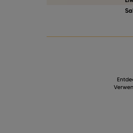
Ei
Sa
Entdec
Verwen