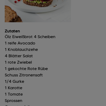
Zutaten
Ölz Eiweißbrot
4
Scheiben
1
reife Avocado
1
Knoblauchzehe
4
Blätter
Salat
1
rote Zwiebel
1
gekochte Rote Rübe
Schuss
Zitronensaft
1/4
Gurke
1
Karotte
1
Tomate
Sprossen