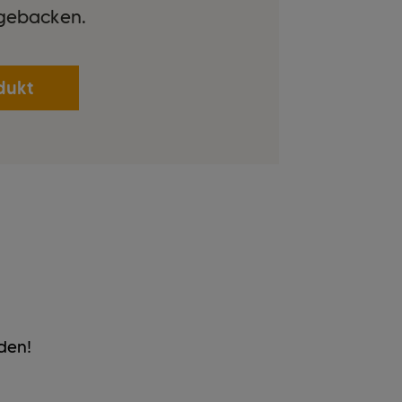
gebacken.
dukt
den!