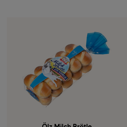
Ölz Milch Brötle