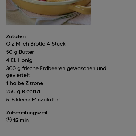
Zutaten
Ölz Milch Brötle
4
Stück
50
g
Butter
4
EL
Honig
300
g
frische Erdbeeren gewaschen und
geviertelt
1
halbe Zitrone
250
g
Ricotta
5-6
kleine Minzblätter
Zubereitungszeit
15 min