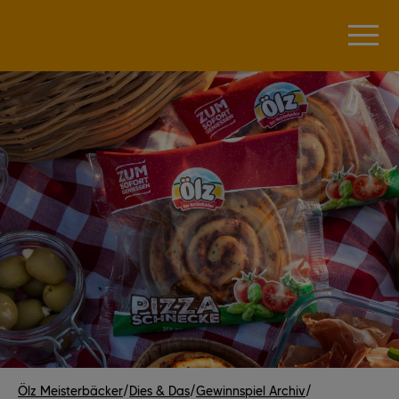
Ölz Meisterbäcker
/
Dies & Das
/
Gewinnspiel Archiv
/