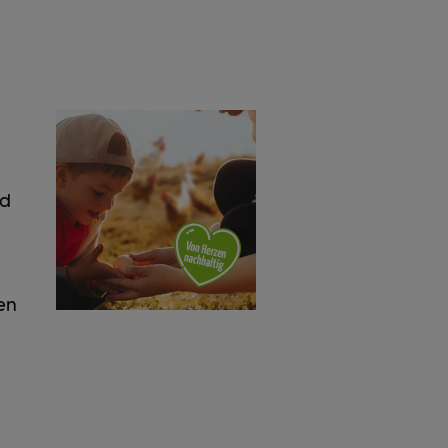
nd
n
en