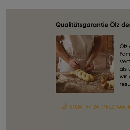
Qualitätsgarantie Ölz de
Ölz 
Fam
Ver
als 
wir
resu
2024_07_26_OELZ_Quali