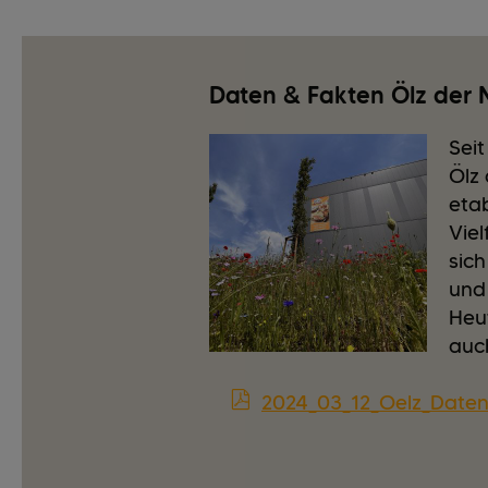
Daten & Fakten Ölz der 
Seit
Ölz 
etab
Viel
sic
und 
Heut
auch
2024_03_12_Oelz_Date