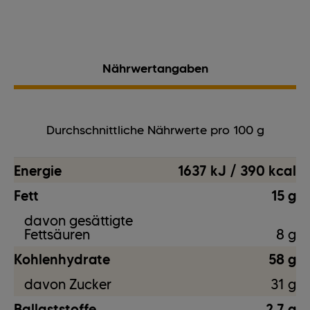
Nährwertangaben
Durchschnittliche Nährwerte pro 100 g
Energie
1637 kJ / 390 kcal
Fett
15 g
davon gesättigte
Fettsäuren
8 g
Kohlenhydrate
58 g
davon Zucker
31 g
Ballaststoffe
2,7 g