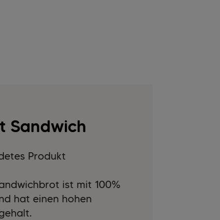
ft Sandwich
detes Produkt
andwichbrot ist mit 100%
nd hat einen hohen
fgehalt.