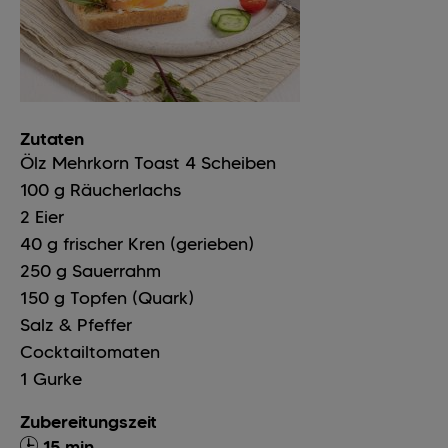
Zutaten
Ölz Mehrkorn Toast
4
Scheiben
100
g
Räucherlachs
2
Eier
40
g
frischer Kren (gerieben)
250
g
Sauerrahm
150
g
Topfen (Quark)
Salz & Pfeffer
Cocktailtomaten
1
Gurke
Zubereitungszeit
15 min