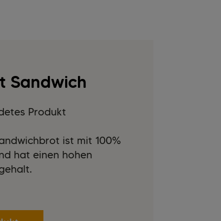
ft Sandwich
detes Produkt
andwichbrot ist mit 100%
nd hat einen hohen
fgehalt.