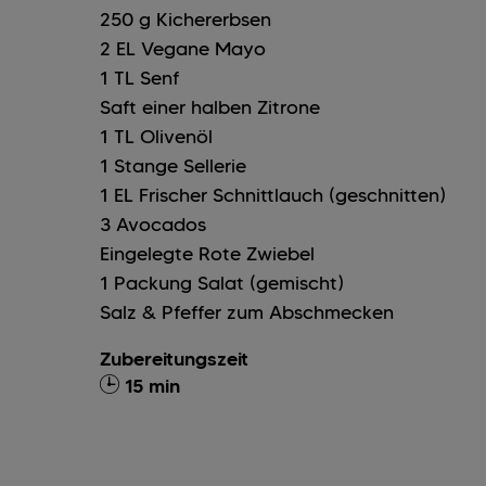
250
g
Kichererbsen
2
EL
Vegane Mayo
1
TL
Senf
Saft einer halben Zitrone
1
TL
Olivenöl
1
Stange
Sellerie
1
EL
Frischer Schnittlauch (geschnitten)
3
Avocados
Eingelegte Rote Zwiebel
1
Packung
Salat (gemischt)
Salz & Pfeffer zum Abschmecken
Zubereitungszeit
15 min