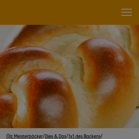
Ölz Meisterbäcker
/
Dies & Das
/
1x1 des Backens
/