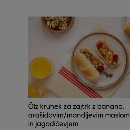
Ölz kruhek za zajtrk z banano,
arašidovim/mandljevim maslom
in jagodičevjem