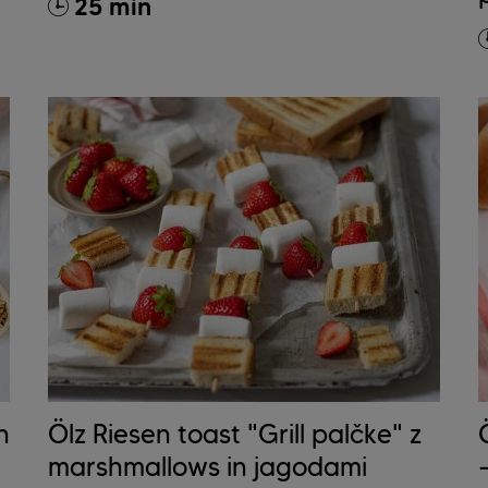
25 min
n
Ölz Riesen toast "Grill palčke" z
marshmallows in jagodami