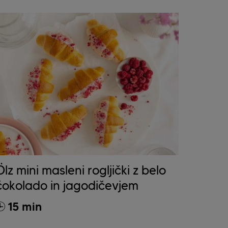
Ölz mini masleni rogljički z belo
čokolado in jagodičevjem
15 min