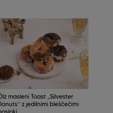
Ölz masleni Toast „Silvester
Donuts“ z jedilnimi bleščečimi
posipki