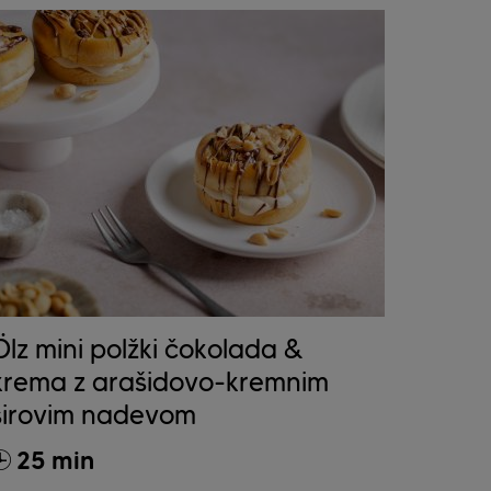
Ölz mini polžki čokolada &
krema z arašidovo-kremnim
sirovim nadevom
25 min