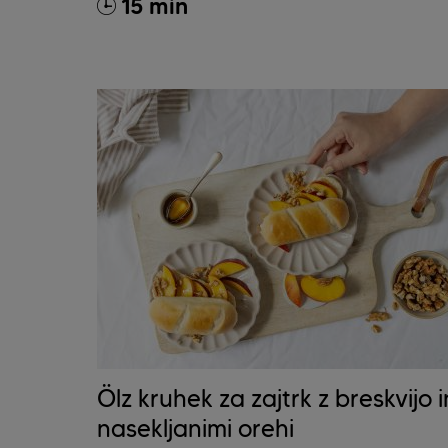
15 min
Ölz kruhek za zajtrk z breskvijo i
nasekljanimi orehi