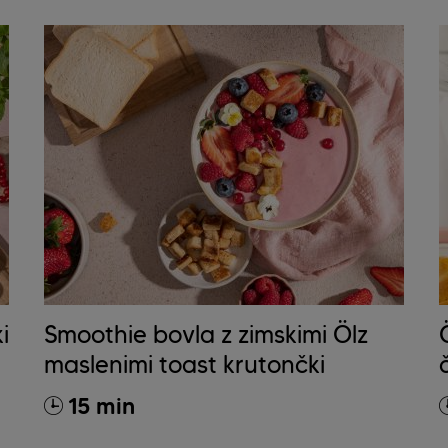
i
Smoothie bovla z zimskimi Ölz
maslenimi toast krutončki
15 min