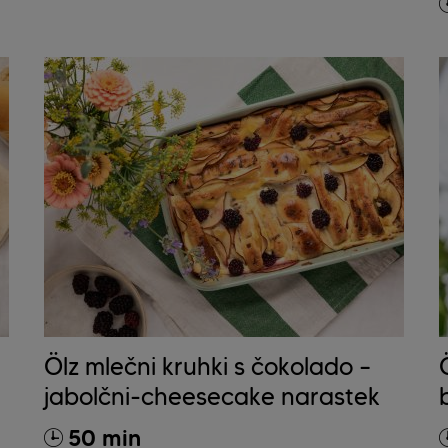
Ölz mlečni kruhki s čokolado –
jabolčni-cheesecake narastek
50 min