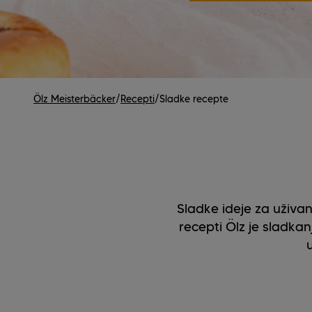
Ölz Meisterbäcker
/
Recepti
/
Sladke recepte
Sladke ideje za uživan
recepti Ölz je sladkan