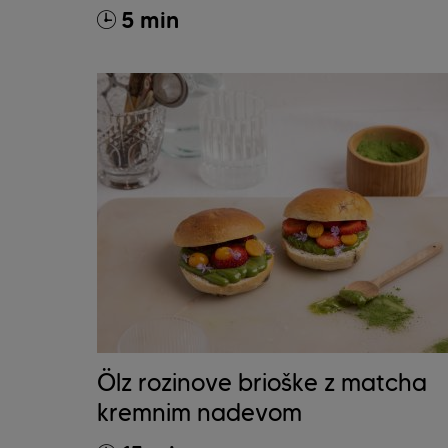
5 min
Ölz rozinove brioške z matcha
kremnim nadevom