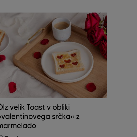
Ölz velik Toast v obliki
»valentinovega srčka« z
marmelado