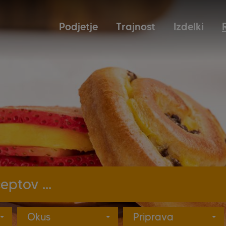
Podjetje
Trajnost
Izdelki
Iskanje izdelkov ...
Okus
Priprava