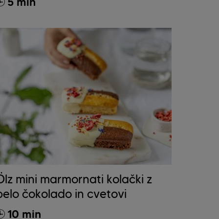
5 min
Ölz mini marmornati kolački z
belo čokolado in cvetovi
10 min