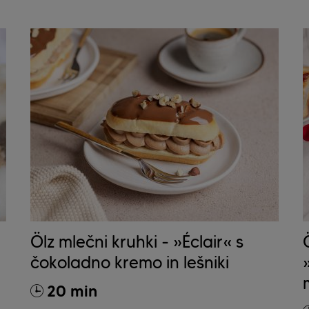
Ölz mlečni kruhki - »Éclair« s
čokoladno kremo in lešniki
20 min